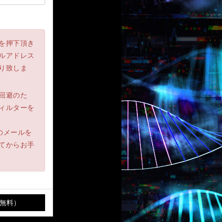
を押下頂き
ルアドレス
り致しま
回避のた
ィルターを
らのメールを
てからお手