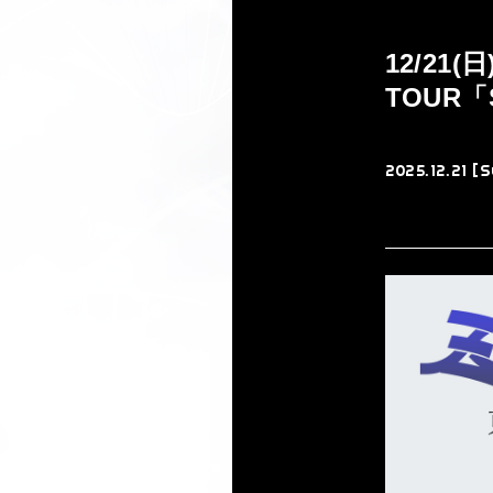
12/21
TOUR「
2025.12.21 [