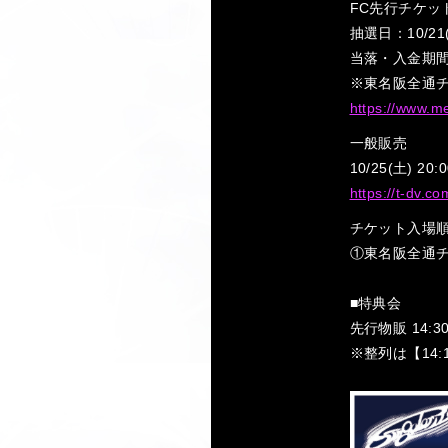
FC先行チケット(抽
抽選日：10/21(
当落・入金期間：10
※東名阪全通チ
https://www.m
一般販売
10/25(土) 20:
https://t-dv.
チケット入場
①東名阪全通チ
■特典会
先行物販 14:30
※整列は【14