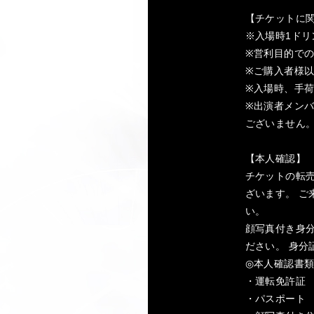
【チケットに
※入場時1ド
※営利目的で
※ご購入者様
※入場時、手
※出演者メン
ございません
【本人確認】
チケットの転売
ざいます。 ご
い。
顔写真付き身分
ださい。 身分
◎本人確認書
・運転免許証
・パスポート