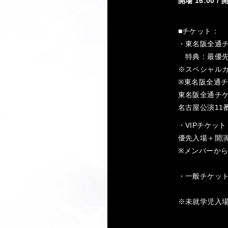
開場 16:00 / 
■チケット：
・東名阪全通チケ
特典：最優先入
※スペシャル
※東名阪全通
東名阪全通チ
名古屋公演11番
・VIPチケット：
優先入場＋開演前M
※メンバーか
・一般チケット：
※未就学児入場