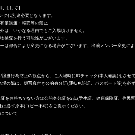
関しまして】
リンク代別途必要となります。
の有償譲渡・転売等の禁止
以外は、いかなる理由でもご入場頂けません。
荷物検査を行う可能性がございます。
バーは都合により変更になる場合がございます。出演メンバー変更によ
。
/譲渡行為防止の観点から、ご入場時にIDチェック(本人確認)をさせ
来場の際は、顔写真付き公的身分証(運転免許証、パスポート等)を必
証をお持ちでない方は公的身分証を2点(学生証、健康保険証、住⺠票
証は必ず原本(コピー不可)をご提示ください。
類について