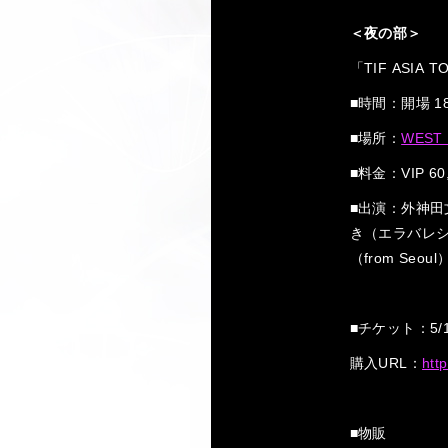
＜夜の部＞
「TIF ASIA T
■時間：開場 18:
■場所：
WEST 
■料金：VIP 60
■出演：外神田文芸
き（エラバレシ）（fr
（from Seoul
■チケット：5/17
購入URL：
htt
■物販