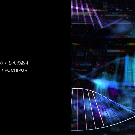
)
o）
/ もえのあず
/ POCHIPURI