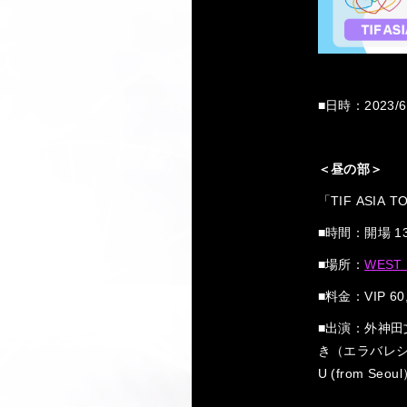
■日時：2023/6
＜昼の部＞
「TIF ASIA T
■時間：開場 13:
■場所：
WEST 
■料金：VIP 60
■出演：外神田文芸
き（エラバレシ）（f
U (from Seo