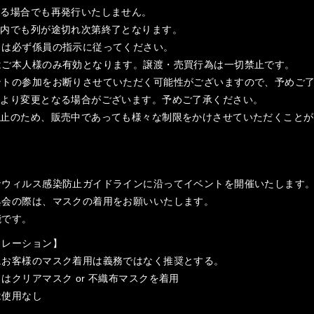
なる場合でも再発行いたしません。
間内でも列が途切れ次第終了となります。
日は必ず係員の指示に従ってください。
はご本人様のみ有効となります。譲渡・売買行為は一切禁止です。
ントの参加をお断りさせていただく可能性がございますので、予めご
により変更となる場合がございます。予めご了承ください。
防止のため、販売中であっても様々な制限をかけさせていただくことが
ナウィルス感染防止ガイドラインに沿ってイベントを開催いたします
典会の際は、マスクの着用をお願いいたします。
能です。
ュレーション】
にお客様のマスク着用は義務ではなく推奨とする。
はクリアマスク or 不織布マスクを着用
は使用なし