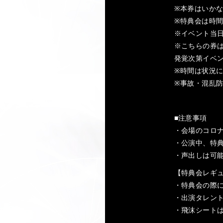
※本券はいか
※特典会は時
※イベント当
※こちらの券
発覚次第イベ
※時間は状況
※事故・混乱
■注意事項
・会場のコロ
・公演中、特
・声出しは可
【特典会レギ
・特典会の際
・出演タレント
・飛沫シート