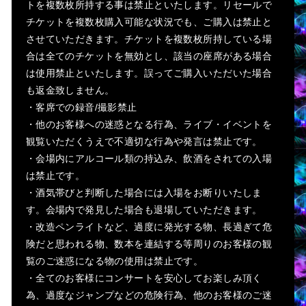
トを複数枚所持する事は禁止といたします。リセールで
チケットを複数枚購入可能な状況でも、ご購入は禁止と
させていただきます。チケットを複数枚所持している場
合は全てのチケットを無効とし、該当の座席がある場合
は使用禁止といたします。誤ってご購入いただいた場合
も返金致しません。
・客席での録音/撮影禁止
・他のお客様への迷惑となる行為、ライブ・イベントを
観覧いただくうえで不適切な行為や発言は禁止です。
・会場内にアルコール類の持込み、飲酒をされての入場
は禁止です。
・酒気帯びと判断した場合には入場をお断りいたしま
す。会場内で発見した場合も退場していただきます。
・改造ペンライトなど、過度に発光する物、長過ぎて危
険だと思われる物、数本を連結する等周りのお客様の観
覧のご迷惑になる物の使用は禁止です。
・全てのお客様にコンサートを安心してお楽しみ頂く
為、過度なジャンプなどの危険行為、他のお客様のご迷