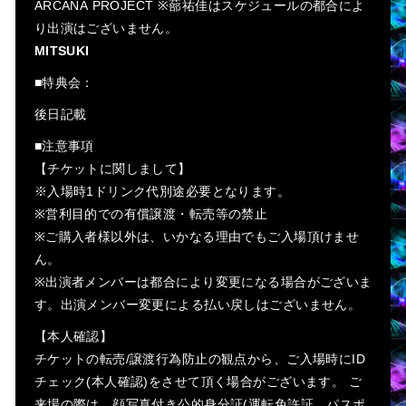
ARCANA PROJECT ※蔀祐佳はスケジュールの都合によ
り出演はございません。
MITSUKI
■特典会：
後日記載
■注意事項
【チケットに関しまして】
※入場時1ドリンク代別途必要となります。
※営利目的での有償譲渡・転売等の禁止
※ご購入者様以外は、いかなる理由でもご入場頂けませ
ん。
※出演者メンバーは都合により変更になる場合がございま
す。出演メンバー変更による払い戻しはございません。
【本人確認】
チケットの転売/譲渡行為防止の観点から、ご入場時にID
チェック(本人確認)をさせて頂く場合がございます。 ご
来場の際は、顔写真付き公的身分証(運転免許証、パスポ