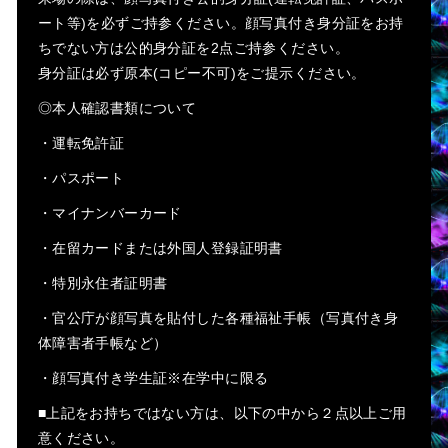
ート等)を必ずご持参ください。顔写真付き身分証をお持
ちでない方は公的身分証を2点ご持参ください。
身分証は必ず原本(コピー不可)をご提示ください。
◎本人確認書類について
・運転免許証
・パスポート
・マイナンバーカード
・在留カードまたは外国人登録証明書
・特別永住者証明書
・官公庁が顔写真を貼付した各種福祉手帳（写真付き身
体障害者手帳など）
・顔写真付き学生証※在学中に限る
■上記をお持ちではない方は、以下の中から２点以上ご用
意ください。