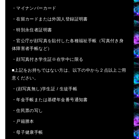
・マイナンバーカード
・在留カードまたは外国人登録証明書
・特別永住者証明書
・官公庁が顔写真を貼付した各種福祉手帳（写真付き身
体障害者手帳など）
・顔写真付き学生証※在学中に限る
■上記をお持ちではない方は、以下の中から２点以上ご用
意ください。
・(顔写真無し)学生証 / 生徒手帳
・年金手帳または基礎年金番号通知書
・住民票の写し
・戸籍謄本
・母子健康手帳