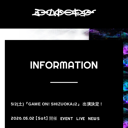
INFORMATION
5/2(土)『GAME ON! SHIZUOKA♯2』 出演決定！
2026.05.02 [Sat]
開催
EVENT
LIVE
NEWS